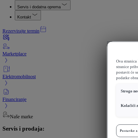
Servis i dodatna oprema
Kontakt
Rezervirajte termin
Marketplace
Ova stranica 
stranice prih
postavit će s
Elektromobilnost
podatke obrađ
Strogo ne
Financiranje
Kolačići 
Naše marke
Servis i prodaja:
Postavke z