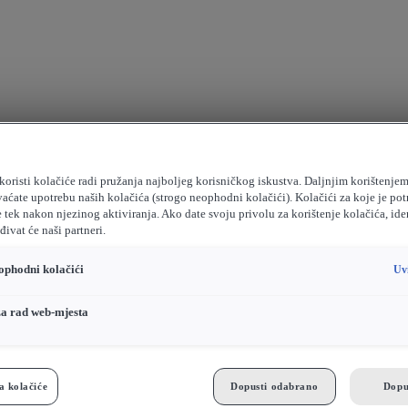
koristi kolačiće radi pružanja najboljeg korisničkog iskustva. Daljnjim korištenje
vaćate upotrebu naših kolačića (strogo neophodni kolačići). Kolačići za koje je pot
e tek nakon njezinog aktiviranja. Ako date svoju privolu za korištenje kolačića, ide
ivat će naši partneri.
ophodni kolačići
Uv
za rad web-mjesta
a kolačiće
Dopusti odabrano
Dopu