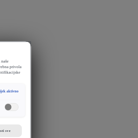
m naše
rebna privola
ntifikacijske
ijek aktivno
sti sve